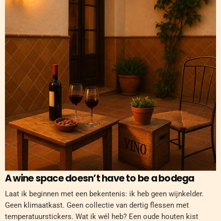
A wine space doesn’t have to be a bodega
Laat ik beginnen met een bekentenis: ik heb geen wijnkelder.
Geen klimaatkast. Geen collectie van dertig flessen met
temperatuurstickers. Wat ik wél heb? Een oude houten kist