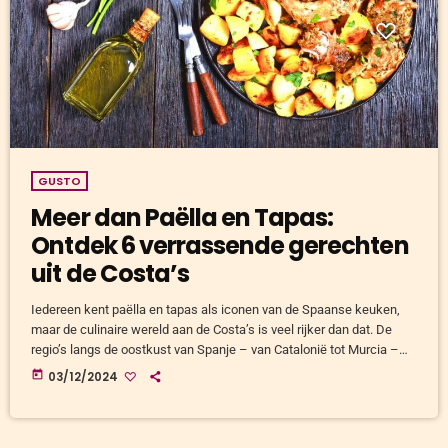
GUSTO
Meer dan Paëlla en Tapas:
Ontdek 6 verrassende gerechten
uit de Costa’s
Iedereen kent paëlla en tapas als iconen van de Spaanse keuken,
maar de culinaire wereld aan de Costa’s is veel rijker dan dat. De
regio’s langs de oostkust van Spanje – van Catalonië tot Murcia –
bieden een schat aan unieke gerechten, elk met een eigen verhaal.
today
03/12/2024
In dit artikel nemen we je mee langs zes heerlijke gerechten die je
laten proeven van de echte Costa-smaken. Of je nu een […]