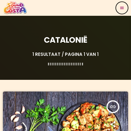
menu
CATALONIË
1 RESULTAAT / PAGINA 1 VAN 1
insert_link