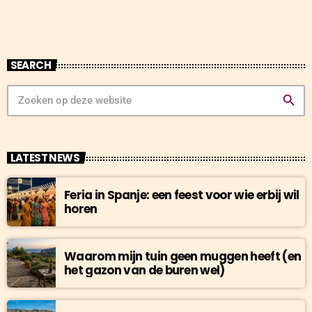
SEARCH
search
LATEST NEWS
Feria in Spanje: een feest voor wie erbij wil
horen
Waarom mijn tuin geen muggen heeft (en
het gazon van de buren wel)