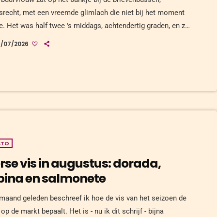
srecht, met een vreemde glimlach die niet bij het moment
e. Het was half twee 's middags, achtendertig graden, en zij
net twee tassen boodschappen naar boven gesjouwd
8/07/2026
er pauze. Ik vroeg of alles goed ging. Ze zei ja, ietwat te
, en toen pas zag ik dat ze niet meer zweette. Dat is het
te teken van hitte-uitputting dat […]
STO
rse vis in augustus: dorada,
bina en salmonete
maand geleden beschreef ik hoe de vis van het seizoen de
op de markt bepaalt. Het is - nu ik dit schrijf - bijna