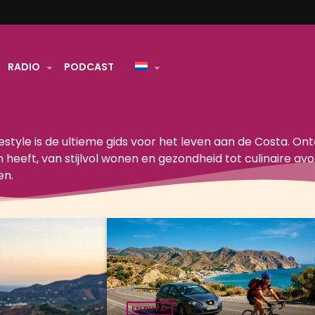
RADIO
PODCAST
estyle is de ultieme gids voor het leven aan de Costa. Ont
n heeft, van stijlvol wonen en gezondheid tot culinaire av
en.
EN RUTA!