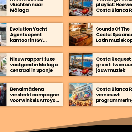
vluchten naar
playlist: Hoe we 
Málaga
Costa Blanca 
kiezen welke m
je hoort
Evolution Yacht
Sounds Of The
Agents opent
Costa: Spaanse
kantoor in IGY
Latin muziek op
Málaga Marina
radio
Nieuw rapport: luxe
Costa Request
vastgoed in Malaga
groeit: twee uu
centraal in Spanje
jouw muziek
Benalmádena
Costa Blanca 
versterkt campagne
vernieuwt
voor winkels Arroyo
programmerin
de la Miel
geluid