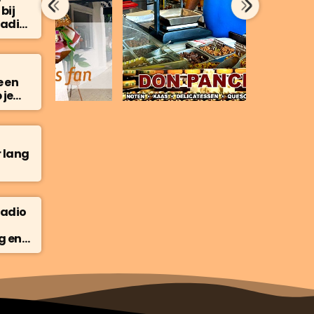
bij
Radio
uziek
 en
 je
r lang
Radio
g en