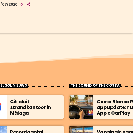
bijkomt. Spaanse popmuziek die je hoort zonder te weten
3/07/2026
je luistert. Ik zocht het op. Kocht een kaartje. Kocht er
na nog drie. Zo begon het. Alleen. Een wei die zelf het
um is Het Festival de la Lavanda […]
EL SOL NIEUWS
THE SOUND OF THE COSTA
Citi sluit
Costa Blanca 
strandkantoor in
app update: nu
Málaga
Apple CarPlay
Recordaantal
Van single naa