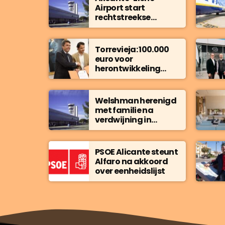
Airport start
rechtstreekse
vluchten naar
Moldavië
Torrevieja: 100.000
euro voor
herontwikkeling
Fábrica de Hielo
Welshman herenigd
met familie na
verdwijning in
Benidorm
PSOE Alicante steunt
Alfaro na akkoord
over eenheidslijst