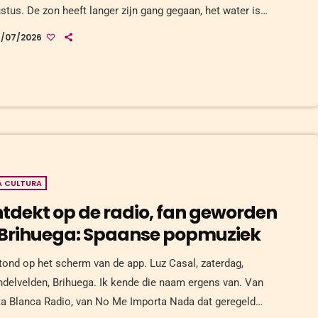
stus. De zon heeft langer zijn gang gegaan, het water is
er, en de vissen die nu verschijnen zijn een ander soort
7/07/2026
lschap. Groot, vol, op het hoogtepunt van het seizoen. 1.
da - goudbrasem De dorada is in augustus overal: op de
, […]
A CULTURA
tdekt op de radio, fan geworden
 Brihuega: Spaanse popmuziek
tond op het scherm van de app. Luz Casal, zaterdag,
ndelvelden, Brihuega. Ik kende die naam ergens van. Van
a Blanca Radio, van No Me Importa Nada dat geregeld