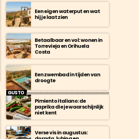
Een eigen waterput en wat
hij je laat zien
Betaalbaar en vol: wonen in
Torrevieja en Orihuela
Costa
Een zwembad in tijden van
droogte
GUSTO
Pimiento italiano: de
paprika die je waarschijnlijk
niet kent
Verse vis in augustus:
dorada, lubina en