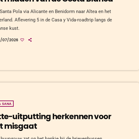
Santa Pola via Alicante en Benidorm naar Altea en het
erland. Aflevering 5 in de Casa y Vida-roadtrip langs de
nse kust.
9/07/2026
A SANA
tte-uitputting herkennen voor
t misgaat
 buurvrouw zat op het bankje bij de brievenbussen,