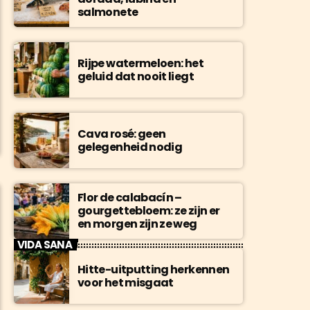
salmonete
Rijpe watermeloen: het
geluid dat nooit liegt
Cava rosé: geen
gelegenheid nodig
Flor de calabacín –
gourgettebloem: ze zijn er
en morgen zijn ze weg
VIDA SANA
Hitte-uitputting herkennen
voor het misgaat