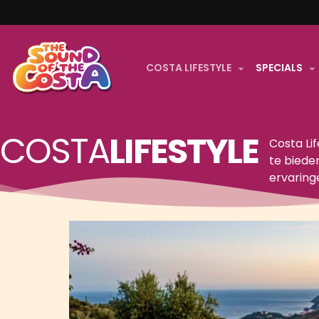
COSTA LIFESTYLE
SPECIALS
COSTA
LIFESTYLE
Costa Lif
te biede
ervaring