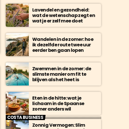
Lavendel en gezondheid:
wat de wetenschap zegt en
wat je er zelf mee doet
Wandelen in de zomer: hoe
ik dezelfde route twee uur
eerder ben gaan lopen
Zwemmen in de zomer: de
slimste manier om fit te
blijven als het heet is
Eten in de hitte: wat je
lichaam in de Spaanse
zomer anders wil
COSTA BUSINESS
Zonnig Vermogen: Slim