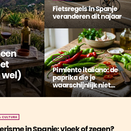
Fietsregels in Spanje
veranderen dit najaar
geen
GUSTO
et
Pimiento italiano: de
 wel)
paprika die je
waarschijnlijk niet
kent
A CULTURA
erisme in Spanje: vloek of zegen?