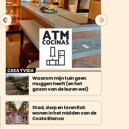
CASA Y VIDA
Waarom mijn tuin geen
muggen heeft (en het
gazon van de buren wel)
Stad, dorp en torenflat:
wonen in het midden van de
Costa Blanca