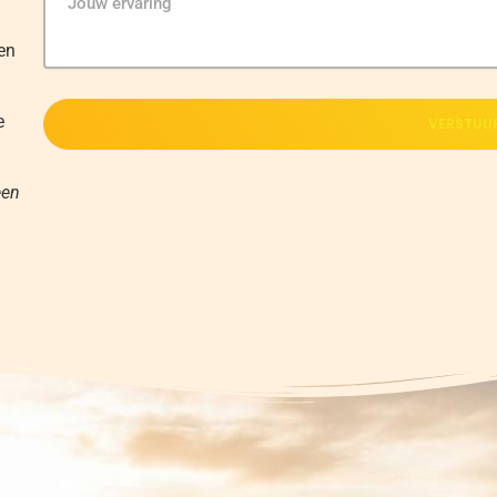
len
e
VERSTUU
een