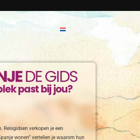
RADIO
PODCAST
NJE
DE GIDS
lek past bij jou?
en. Reisgidsen verkopen je een
 Spanje wonen” vertellen je waarom hun