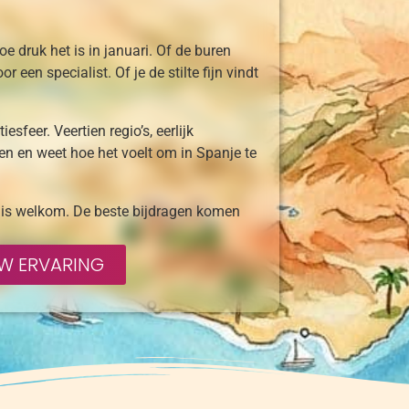
oe druk het is in januari. Of de buren
 een specialist. Of je de stilte fijn vindt
sfeer. Veertien regio’s, eerlijk
en en weet hoe het voelt om in Spanje te
 is welkom. De beste bijdragen komen
UW ERVARING