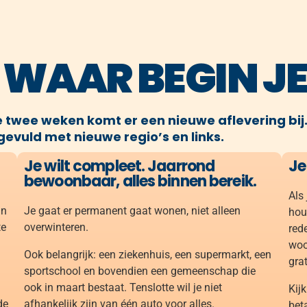
 WAAR BEGIN JE
e twee weken komt er een nieuwe aflevering bij
evuld met nieuwe regio’s en links.
Je wilt compleet. Jaarrond
Je
bewoonbaar, alles binnen bereik.
Als
in
Je gaat er permanent gaat wonen, niet alleen
hou
te
overwinteren.
rede
woo
Ook belangrijk: een ziekenhuis, een supermarkt, een
gra
sportschool en bovendien een gemeenschap die
ook in maart bestaat. Tenslotte wil je niet
Kij
de
afhankelijk zijn van één auto voor alles.
bet