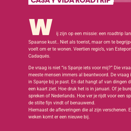
CASA Y VIDA ROADTRIP
W
ij zijn op een missie: een roadtrip la
Spaanse kust.. Niet als toerist, maar om te begrij
voelt om er te wonen. Veertien regio’s, van Estepon
Cadaqués.
De vraag is niet “is Spanje iets voor mij?” Die vr
meeste mensen immers al beantwoord. De vraag i
in Spanje bij je past. En dat hangt af van dingen di
een kaart ziet. Hoe druk het is in januari. Of je b
spreken of Nederlands. Hoe ver je rijdt voor een spe
de stilte fijn vindt of benauwend.
Hiernaast de afleveringen die al zijn verschenen. 
weken komt er een nieuwe bij.