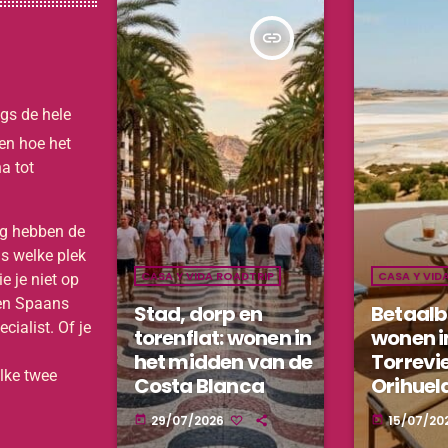
insert_link
ngs de hele
pen hoe het
a tot
aag hebben de
s welke plek
CASA Y VIDA ROADTRIP
CASA Y VID
e je niet op
uren Spaans
Stad, dorp en
Betaalb
cialist. Of je
torenflat: wonen in
wonen i
het midden van de
Torrevi
Elke twee
Costa Blanca
Orihuel
29/07/2026
15/07/20
today
today