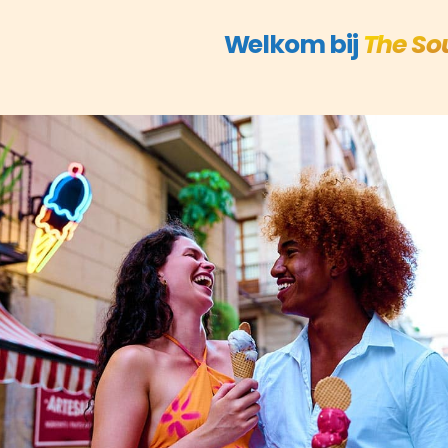
Welkom bij
The So