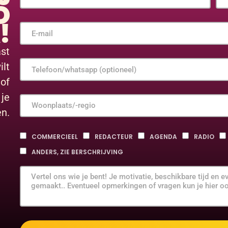
D
!
ast
ilt
 of
 je
n.
COMMERCIEEL
REDACTEUR
AGENDA
RADIO
ANDERS, ZIE BERSCHRIJVING