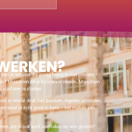
WERKEN?
 ben je iemand die graag bezig is met content –
alen? Misschien zit je boordevol ideeën. Misschien
 platform te starten.
ben je vooral druk met bouwen, regelen, uitvinden,
et waar je écht goed in bent – het maken van
ren, als je ook kunt aanhaken bij iets groters?