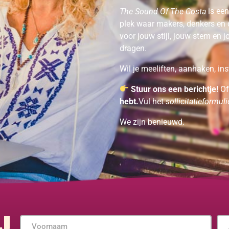
is een
The Sound Of The Costa
plek waar makers, denkers en
voor jouw stijl, jouw stem en j
dragen.
Wil je meeliften, aanhaken, i
Stuur ons een berichtje!
Of
hebt.
Vul het
sollicitatieformuli
We zijn benieuwd.
J