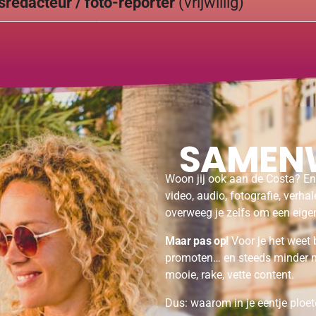
redacteur / foto-reporter
(vrijwillig)
SAMEN
Woon jij ook aan de Costa? En
video, audio, fotografie, verh
overweeg je zelfs om een eigen
Maar pas op!
Voor je het weet 
promoten… en steeds minder m
mooie, rake, vette content.
Dus: waarom in je eentje ploete