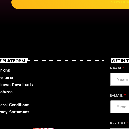
VERSTUU
E PLATFORM
GET IN
NAAM
r ons
erteren
iness Downloads
atures
E-MAIL
eral Conditions
vacy Statement
BERICHT