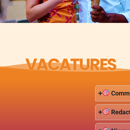
VACATURES
Commer
Redac