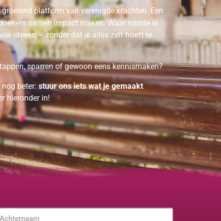
 groeiend platform van verenigde krachten. Een
 doeners samen impact maken. Waar ruimte is
ouw ideeën – zonder dat je alles zelf hoeft te
nstappen, sparren of gewoon eens kennismaken?
 nog beter:
stuur ons iets wat je gemaakt
er
hieronder in!