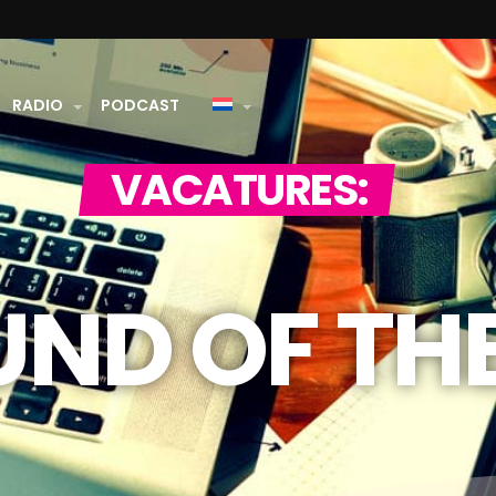
RADIO
PODCAST
VACATURES:
UND OF TH