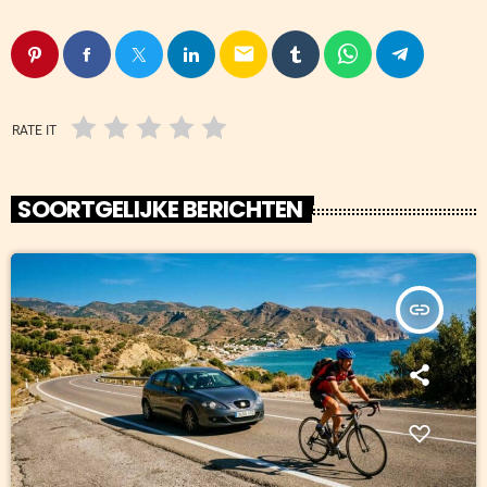
email
RATE IT
SOORTGELIJKE BERICHTEN
insert_link