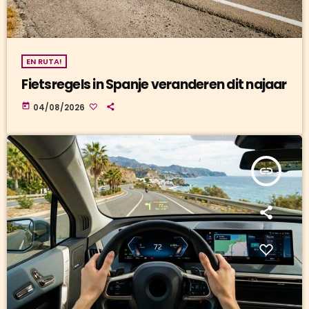
EN RUTA!
Fietsregels in Spanje veranderen dit najaar
today
04/08/2026
insert_link