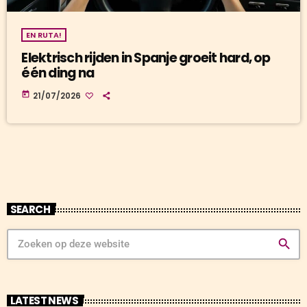
EN RUTA!
Elektrisch rijden in Spanje groeit hard, op
één ding na
today
21/07/2026
SEARCH
search
LATEST NEWS