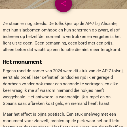
share
email
Ze staan er nog steeds. De tolhokjes op de AP-7 bij Alicante,
met hun slagbomen omhoog en hun schermen op zwart, alsof
iedereen op hetzelfde moment is vertrokken en vergeten is het
licht uit te doen. Geen bemanning, geen bord met een prijs,
alleen beton dat wacht op een functie die niet meer terugkomt.
Het monument
Ergens rond de zomer van 2024 werd dit stuk van de AP-7 tolvrij,
eerst als proef, later definitief. Sindsdien rijd ik er geregeld
doorheen zonder ook maar een seconde te vertragen, en elke
keer vraag ik me af waarom niemand die hokjes heeft
weggehaald. Het antwoord is waarschijnlijk simpel en on-
Spaans saai: afbreken kost geld, en niemand heeft haast.
Maar het effect is bijna poëtisch. Een stuk snelweg met een
monument voor zichzelf, precies op de plek waar het ooit iets