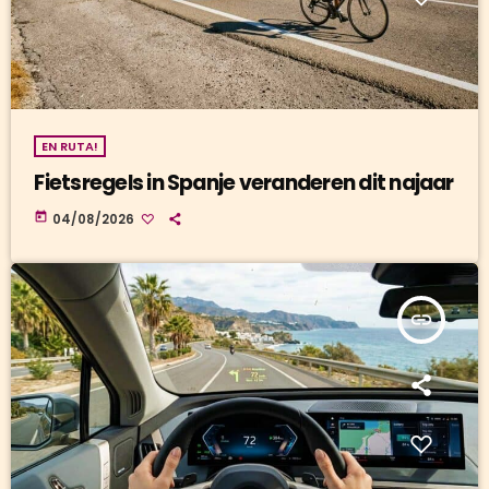
EN RUTA!
Fietsregels in Spanje veranderen dit najaar
today
04/08/2026
insert_link