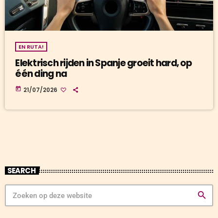
EN RUTA!
Elektrisch rijden in Spanje groeit hard, op
één ding na
today
21/07/2026
SEARCH
search