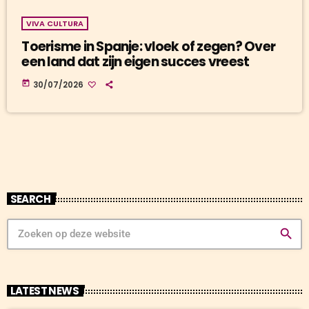
VIVA CULTURA
Toerisme in Spanje: vloek of zegen? Over
een land dat zijn eigen succes vreest
today
30/07/2026
SEARCH
search
LATEST NEWS