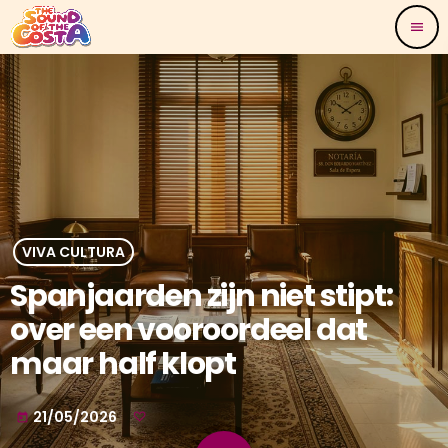
menu
VIVA CULTURA
Spanjaarden zijn niet stipt:
over een vooroordeel dat
maar half klopt
21/05/2026
today