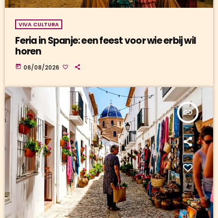
VIVA CULTURA
Feria in Spanje: een feest voor wie erbij wil
horen
today
06/08/2026
insert_link