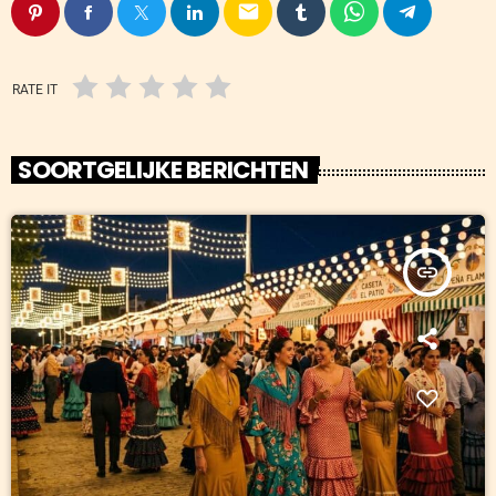
email
RATE IT
SOORTGELIJKE BERICHTEN
insert_link