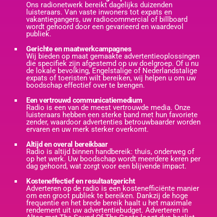
Ons radionetwerk bereikt dagelijks duizenden
luisteraars. Van vaste inwoners tot expats en
vakantiegangers, uw radiocommercial of billboard
wordt gehoord door een gevarieerd en waardevol
publiek.
Gerichte en maatwerkcampagnes
Wij bieden op maat gemaakte advertentieoplossingen
die specifiek zijn afgestemd op uw doelgroep. Of u nu
de lokale bevolking, Engelstalige of Nederlandstalige
expats of toeristen wilt bereiken, wij helpen u om uw
boodschap effectief over te brengen.
Een vertrouwd communicatiemedium
Radio is een van de meest vertrouwde media. Onze
luisteraars hebben een sterke band met hun favoriete
zender, waardoor advertenties betrouwbaarder worden
ervaren en uw merk sterker overkomt.
Altijd en overal bereikbaar
Radio is altijd binnen handbereik: thuis, onderweg of
op het werk. Uw boodschap wordt meerdere keren per
dag gehoord, wat zorgt voor een blijvende impact.
Kosteneffectief en resultaatgericht
Adverteren op de radio is een kostenefficiënte manier
om een groot publiek te bereiken. Dankzij de hoge
frequentie en het brede bereik haalt u het maximale
rendement uit uw advertentiebudget. Adverteren in