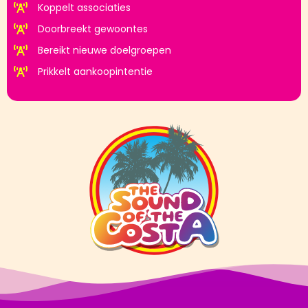
Koppelt associaties
Doorbreekt gewoontes
Bereikt nieuwe doelgroepen
Prikkelt aankoopintentie