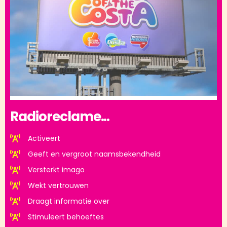
Radioreclame...
Activeert
Geeft en vergroot naamsbekendheid
Versterkt imago
Wekt vertrouwen
Draagt informatie over
Stimuleert behoeftes