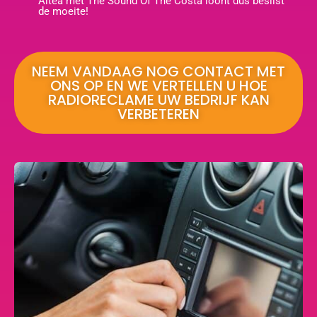
Altea met The Sound Of The Costa loont dus beslist
de moeite!
NEEM VANDAAG NOG CONTACT MET
ONS OP EN WE VERTELLEN U HOE
RADIORECLAME UW BEDRIJF KAN
VERBETEREN