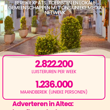
BEREIK EXPATS, TOERISTEN EN LOKALE
GEMEENSCHAPPEN MET ONS UNIEKE MEDIA
NETWERK
2.822.200
LUISTERUREN PER WEEK
1.236.000
MAANDBEREIK (UNIEKE PERSONEN)
Adverteren in Altea: