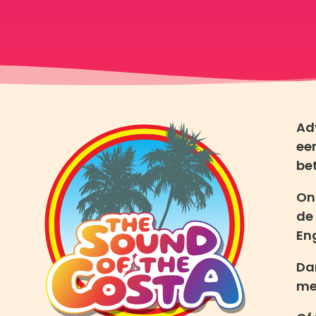
Adv
ee
be
On
de
En
Da
me