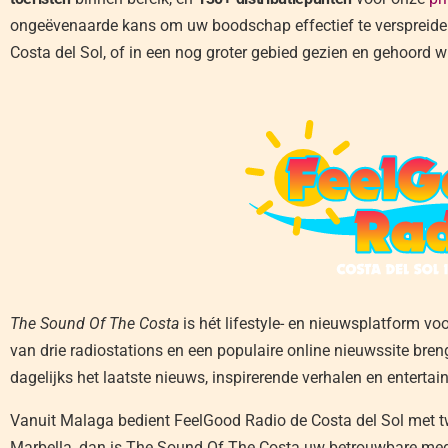
ongeëvenaarde kans om uw boodschap effectief te verspreiden.
Costa del Sol, of in een nog groter gebied gezien en gehoord w
The Sound Of The Costa
is hét lifestyle- en nieuwsplatform vo
van drie radiostations en een populaire online nieuwssite bren
dagelijks het laatste nieuws, inspirerende verhalen en entertai
Vanuit Malaga bedient FeelGood Radio de Costa del Sol met tw
Marbella, dan is The Sound Of The Costa uw betrouwbare med