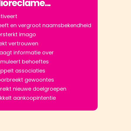
ioreclame...
tiveert
eft en vergroot naamsbekendheid
rsterkt imago
kt vertrouwen
aagt informatie over
imuleert behoeftes
ppelt associaties
orbreekt gewoontes
reikt nieuwe doelgroepen
ikkelt aankoopintentie