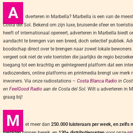
A
dverteren in Marbella? Marbella is een van de mee
Costa del Sol. Bekend om zijn luxe, bruisende sfeer en toeristi
heeft of internationaal opereert, adverteren in Marbella bie
aandacht te brengen van een breed, doch selectief publiek. Adve
boodschap direct over te brengen naar zowel lokale bewoners 
vergeet ook niet de vele toeristen die jaarlijks de regio bezoe
toegang tot een krachtig en geïntegreerd platform dat een int
radiozenders, online platforms en printmedia brengt uw merk re
inwoners. Via onze radiostations –
Costa Blanca Radio
in Cost
en
FeelGood Radio
aan de Costa del Sol.
Wilt u adverteren in M
graag bij!
M
et meer dan
250.000 luisteraars per week, en zelfs
toeristen
binnen bereik, en
130+ distributiepunten
voor onze
pr