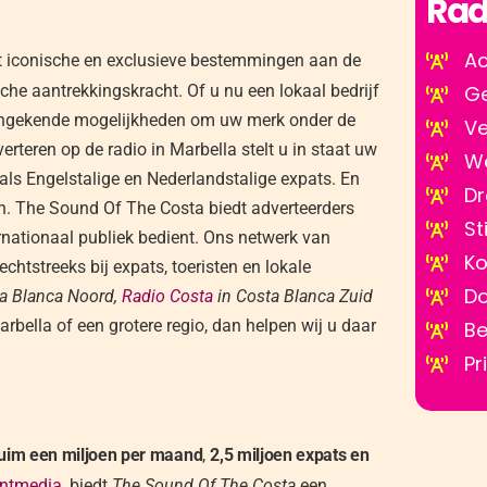
Rad
Ac
st iconische en exclusieve bestemmingen aan de
sche aantrekkingskracht. Of u nu een lokaal bedrijf
Ge
dt ongekende mogelijkheden om uw merk onder de
Ve
rteren op de radio in Marbella stelt u in staat uw
We
als Engelstalige en Nederlandstalige expats. En
Dr
ken. The Sound Of The Costa biedt adverteerders
St
ernationaal publiek bedient. Ons netwerk van
Ko
chtstreeks bij expats, toeristen en lokale
Do
a Blanca Noord,
Radio Costa
in Costa Blanca Zuid
arbella of een grotere regio, dan helpen wij u daar
Be
Pr
 ruim een miljoen per maand
,
2,5 miljoen expats en
intmedia
, biedt
The Sound Of The Costa
een