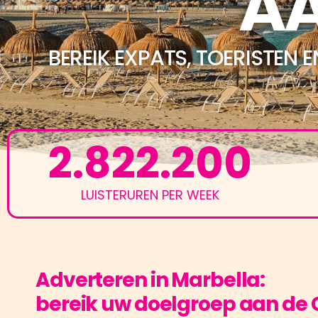
AA
BEREIK EXPATS, TOERISTEN
2.822.200
LUISTERUREN PER WEEK
Adverteren in Marbella:
bereik uw doelgroep aan de C