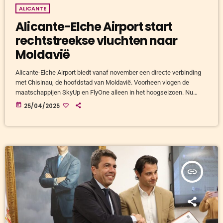
ALICANTE
Alicante-Elche Airport start
rechtstreekse vluchten naar
Moldavië
Alicante-Elche Airport biedt vanaf november een directe verbinding
met Chisinau, de hoofdstad van Moldavië. Voorheen vlogen de
maatschappijen SkyUp en FlyOne alleen in het hoogseizoen. Nu
voeren zij deze route ook in de winter uit. De tickets zijn al te koop
today
25/04/2025
tot maart 2026. Vier wekelijkse vluchten tussen Alicante en
Moldavië Beide luchtvaartmaatschappijen verzorgen samen vier
vluchten per week: SkyUp vliegt op maandag en vrijdag. FlyOne
vliegt op woensdag en […]
insert_link