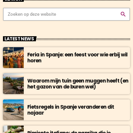
search
LATEST NEWS
Feria in Spanje: een feest voor wie erbij wil
horen
Waarom mijn tuin geen muggen heeft (en
het gazon van de buren wel)
Fietsregels in Spanje veranderen dit
najaar