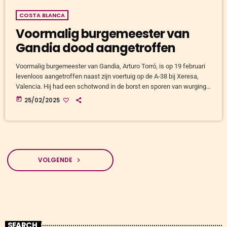
COSTA BLANCA
Voormalig burgemeester van
Gandia dood aangetroffen
Voormalig burgemeester van Gandia, Arturo Torró, is op 19 februari
levenloos aangetroffen naast zijn voertuig op de A-38 bij Xeresa,
Valencia. Hij had een schotwond in de borst en sporen van wurging.
Zijn partner was ter plaatse en schakelde de hulpdiensten in. De
today
25/02/2025
auto stond geregistreerd op naam van zijn vrouw. Juridische
problemen na politieke carrière Tussen 2011 en 2015 was Torró
burgemeester namens de Partido Popular. Na zijn ambtsperiode […]
VOLGENDE
navigate_next
SEARCH