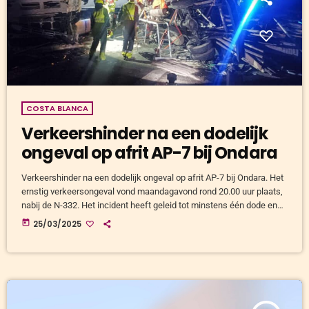
COSTA BLANCA
Verkeershinder na een dodelijk
ongeval op afrit AP-7 bij Ondara
Verkeershinder na een dodelijk ongeval op afrit AP-7 bij Ondara. Het
ernstig verkeersongeval vond maandagavond rond 20.00 uur plaats,
nabij de N-332. Het incident heeft geleid tot minstens één dode en
meerdere gewonden. Ongeluk door frontale botsing Het ongeluk
today
25/03/2025
ontstond door een frontale botsing tussen een trailer en een kleinere
vrachtwagen. Door de hevige impact werd het cabine van de
kleinere vrachtwagen volledig verwoest. De bestuurder van deze
vrachtwagen kwam […]