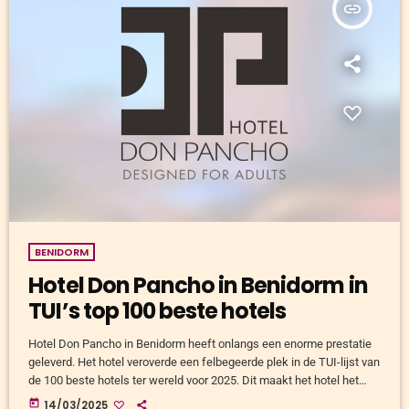
insert_link
BENIDORM
Hotel Don Pancho in Benidorm in
TUI’s top 100 beste hotels
Hotel Don Pancho in Benidorm heeft onlangs een enorme prestatie
geleverd. Het hotel veroverde een felbegeerde plek in de TUI-lijst van
de 100 beste hotels ter wereld voor 2025. Dit maakt het hotel het
enige uit de regio dat deze eer ontvangt, en bovendien is het een van
today
14/03/2025