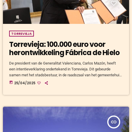
TORREVIEJA
Torrevieja: 100.000 euro voor
herontwikkeling Fábrica de Hielo
De president van de Generalitat Valenciana, Carlos Mazón, heeft
een intentieverklaring ondertekend in Torrevieja. Dit gebeurde
samen met het stadsbestuur, in de raadszaal van het gemeentehuis.
Het doel: de restauratie van de iconische Fábrica de Hielo.
today
25/04/2025
Historisch gebouw krijgt toeristische functie De voormalige
ijsfabriek is erkend als Architectonisch Stadsbelang. Het gebouw
krijgt een nieuwe bestemming met onder andere de toeristische
dienst en andere gemeentelijke afdelingen. Stadsproject
goedgekeurd en bijna aanbesteed […]
insert_link