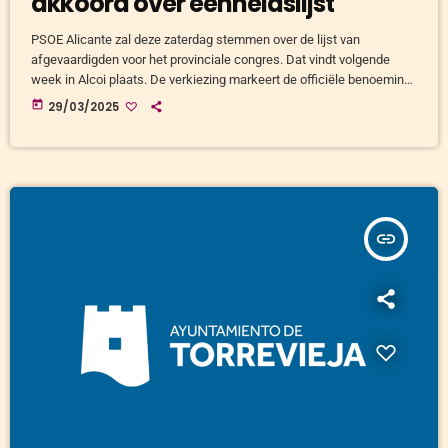
akkoord over eenheidslijst
PSOE Alicante zal deze zaterdag stemmen over de lijst van
afgevaardigden voor het provinciale congres. Dat vindt volgende
week in Alcoi plaats. De verkiezing markeert de officiële benoeming
van Rubén Alfaro, de burgemeester van Elda, als nieuwe secretaris-
today
29/03/2025
generaal van de partij. Alfaro, die de enige kandidaat is, wordt
verwacht meer dan 90% van de stemmen te behalen. Einde van
verdeeldheid Na de krappe overwinning van Alejandro Soler op Toni
Francés, […]
insert_link