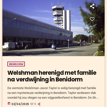
BENIDORM
Welshman herenigd met familie
na verdwijning in Benidorm
De vermiste Welshman Jason Taylor is veilig herenigd met familie
na een mysterieuze verdwijning in Benidorm. Taylor verdween vlak
voordat hij zou vliegen na een vrijgezellenfeest in Benidorm. De 36-
jarige man uit Powys, Wales, zou zaterdagmorgen een vlucht nemen
today
02/04/2025
1