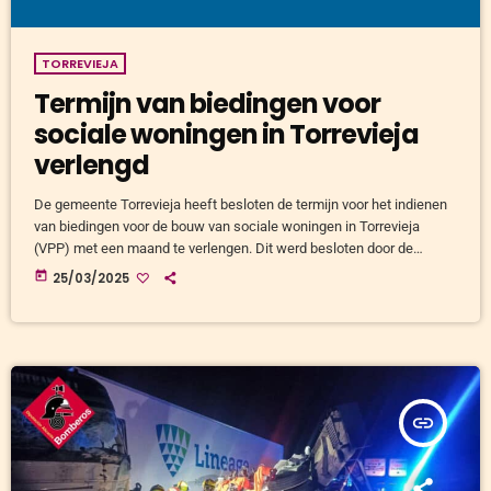
TORREVIEJA
Termijn van biedingen voor
sociale woningen in Torrevieja
verlengd
De gemeente Torrevieja heeft besloten de termijn voor het indienen
van biedingen voor de bouw van sociale woningen in Torrevieja
(VPP) met een maand te verlengen. Dit werd besloten door de
Lokale Regeringsraad (Junta de Gobierno Local) op vrijdag 21 maart.
today
25/03/2025
Dit besluit heeft gevolgen voor de aanbesteding van 613 woningen
in het kader van het Plan Vive van de Generalitat Valenciana.
Wijziging van het bestemmingsplan Federico Alarcón, secretaris van
[…]
insert_link