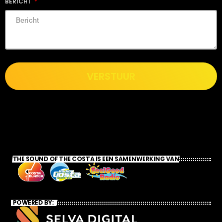
BERICHT
VERSTUUR
THE SOUND OF THE COSTA IS EEN SAMENWERKING VAN
POWERED BY: