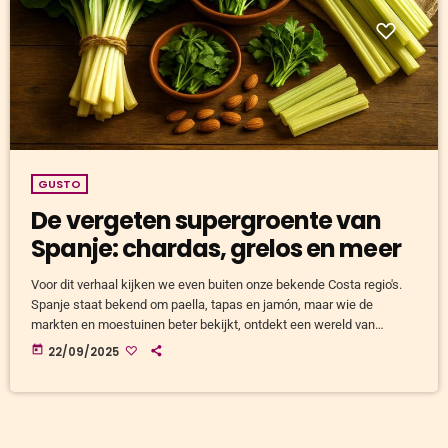
GUSTO
De vergeten supergroente van
Spanje: chardas, grelos en meer
Voor dit verhaal kijken we even buiten onze bekende Costa regio's.
Spanje staat bekend om paella, tapas en jamón, maar wie de
markten en moestuinen beter bekijkt, ontdekt een wereld van
supergroenten die buiten Spanje nauwelijks bekend zijn. We kennen
today
22/09/2025
natuurlijk de artisjok, waar ik eerder dit jaar al over heb geschreven.
Maar in dit verhaal schrijf ik over groenten die ooit het dagelijks
brood van boeren en arbeiders waren. […]