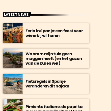
LATEST NEWS
Feria in Spanje: een feest voor
wie erbij wil horen
Waarom mijn tuin geen
muggen heeft (en het gazon
van de buren wel)
Fietsregels in Spanje
veranderen dit najaar
Pimiento italiano: de paprika