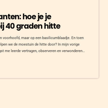
nten: hoe je je
ij 40 graden hitte
jn voorhoofd, maar op een basilicumblaadje. En toen
lpen we de moestuin de hitte door? In mijn vorige
ogst me leerde vertragen, observeren en verwonderen.
n bord pasta fresca werd bekroond. Maar waar ik
[…]