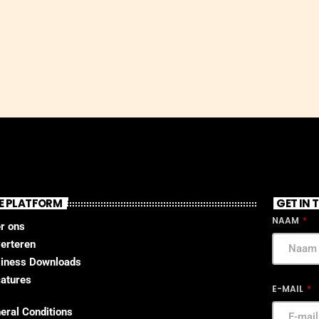
E PLATFORM
GET IN
NAAM
r ons
erteren
iness Downloads
atures
E-MAIL
eral Conditions