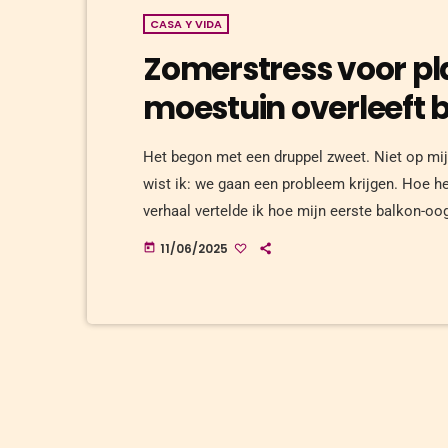
CASA Y VIDA
Zomerstress voor pla
moestuin overleeft b
Het begon met een druppel zweet. Niet op mi
wist ik: we gaan een probleem krijgen. Hoe he
verhaal vertelde ik hoe mijn eerste balkon-o
Het was een meditatieve ervaring, die met ee
11/06/2025
today
toen nog romantisch mijmerde over het trage 