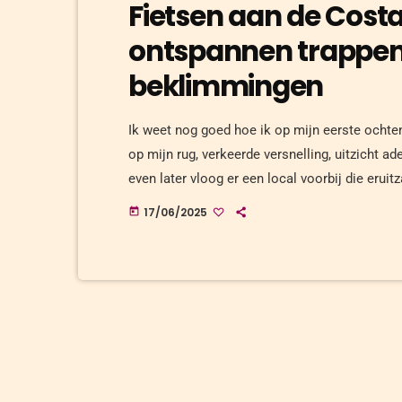
Fietsen aan de Cost
ontspannen trappen 
beklimmingen
Ik weet nog goed hoe ik op mijn eerste ochten
op mijn rug, verkeerde versnelling, uitzicht
even later vloog er een local voorbij die erui
bakker. Sindsdien snap ik: fietsen aan de Cost
17/06/2025
today
maar ook mentaal. Het is beweging […]