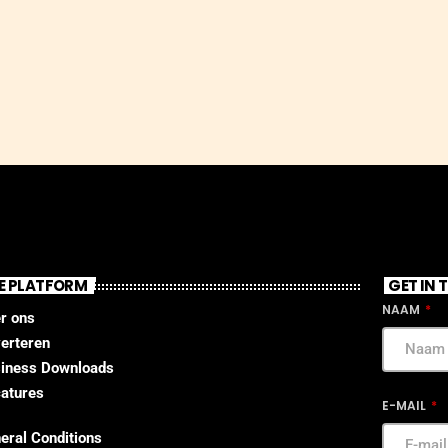
E PLATFORM
GET IN
NAAM
r ons
erteren
iness Downloads
atures
E-MAIL
eral Conditions