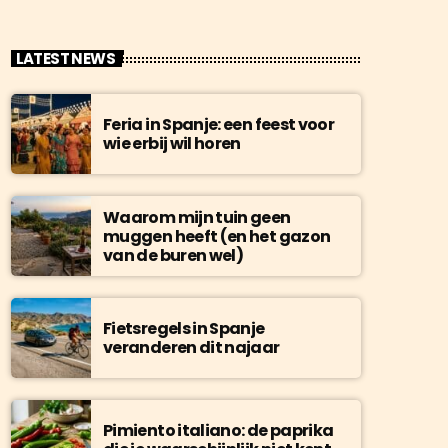
LATEST NEWS
Feria in Spanje: een feest voor
wie erbij wil horen
Waarom mijn tuin geen
muggen heeft (en het gazon
van de buren wel)
Fietsregels in Spanje
veranderen dit najaar
Pimiento italiano: de paprika