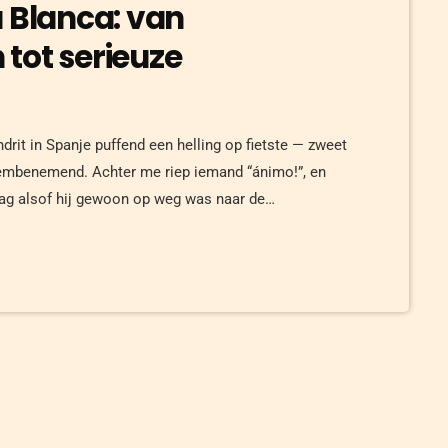
a Blanca: van
tot serieuze
drit in Spanje puffend een helling op fietste — zweet
 adembenemend. Achter me riep iemand “ánimo!”, en
tzag alsof hij gewoon op weg was naar de
a Blanca is een verhaal apart. Niet alleen sportief,