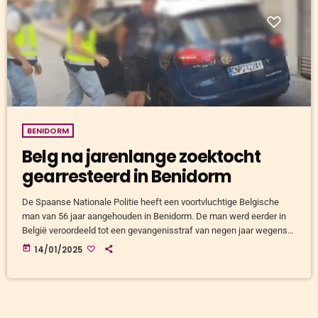
BENIDORM
Belg na jarenlange zoektocht
gearresteerd in Benidorm
De Spaanse Nationale Politie heeft een voortvluchtige Belgische
man van 56 jaar aangehouden in Benidorm. De man werd eerder in
België veroordeeld tot een gevangenisstraf van negen jaar wegens
zedendelicten, waaronder de verkrachting van zijn geadopteerde
today
14/01/2025
dochter. Hij was al jarenlang op de vlucht, maar kon dankzij een
Europees aanhoudingsbevel en internationale samenwerking
worden opgespoord. Aanhouding in hotel in Benidorm De
voortvluchtige Belgische man werd door agenten van de
Gerechtelijke […]