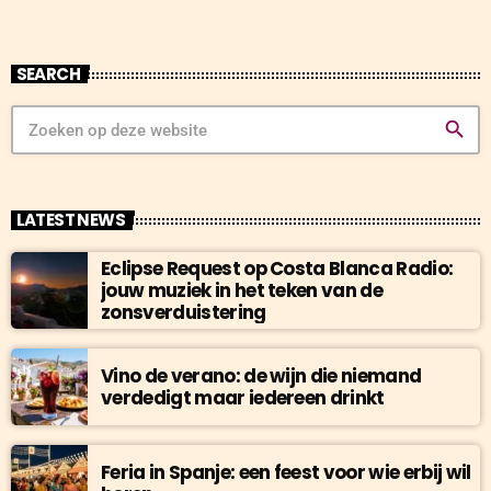
SEARCH
search
LATEST NEWS
Eclipse Request op Costa Blanca Radio:
jouw muziek in het teken van de
zonsverduistering
Vino de verano: de wijn die niemand
verdedigt maar iedereen drinkt
Feria in Spanje: een feest voor wie erbij wil