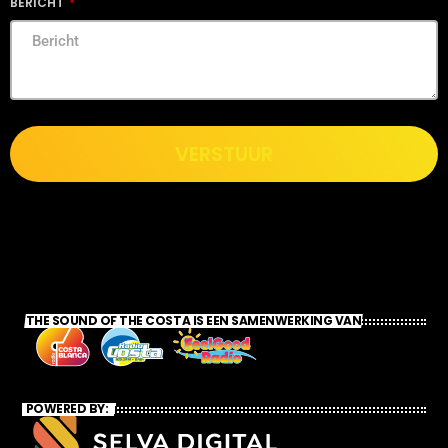
BERICHT
VERSTUUR
THE SOUND OF THE COSTA IS EEN SAMENWERKING VAN
POWERED BY: