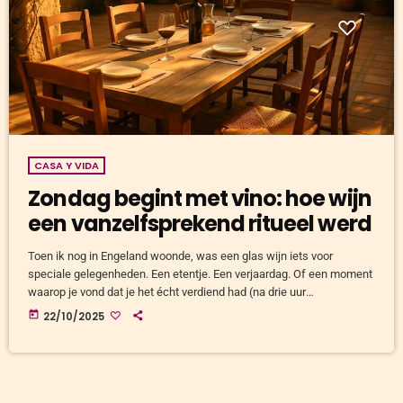
CASA Y VIDA
Zondag begint met vino: hoe wijn
een vanzelfsprekend ritueel werd
Toen ik nog in Engeland woonde, was een glas wijn iets voor
speciale gelegenheden. Een etentje. Een verjaardag. Of een moment
waarop je vond dat je het écht verdiend had (na drie uur
modderworstelen met het Londense openbaar vervoer, bijvoorbeeld).
today
22/10/2025
Hier in Zuid-Spanje leerde ik iets heel anders: wijn is geen beloning.
Wijn is onderdeel van het ritme, een ritueel. Zondaglunch: wijn als
kloppend hart van de tafel Mijn buurvrouw […]