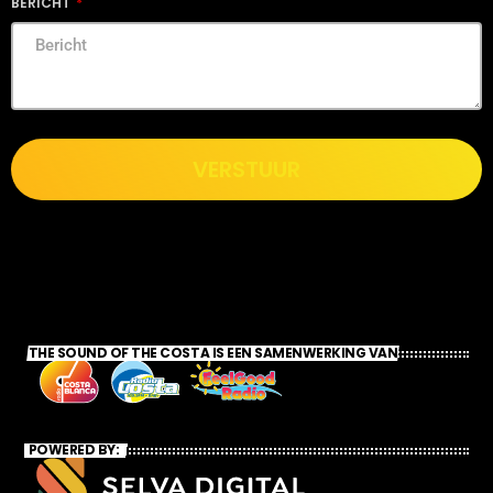
BERICHT
VERSTUUR
THE SOUND OF THE COSTA IS EEN SAMENWERKING VAN
POWERED BY: