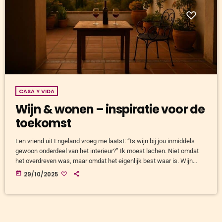
CASA Y VIDA
Wijn & wonen – inspiratie voor de
toekomst
Een vriend uit Engeland vroeg me laatst: “Is wijn bij jou inmiddels
gewoon onderdeel van het interieur?” Ik moest lachen. Niet omdat
het overdreven was, maar omdat het eigenlijk best waar is. Wijn
leeft hier letterlijk mee. Niet alleen in het glas, maar in hoe je je huis
today
29/10/2025
gebruikt. En dat is misschien wel het mooiste wat het leven aan de
Costa’s je kan leren: je hoeft geen wijnkelder te […]