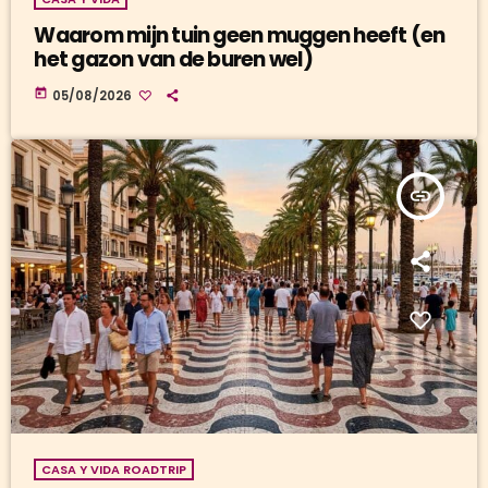
Waarom mijn tuin geen muggen heeft (en
het gazon van de buren wel)
today
05/08/2026
insert_link
CASA Y VIDA ROADTRIP