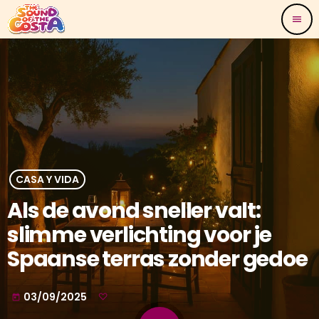
menu
CASA Y VIDA
Als de avond sneller valt:
slimme verlichting voor je
Spaanse terras zonder gedoe
03/09/2025
today