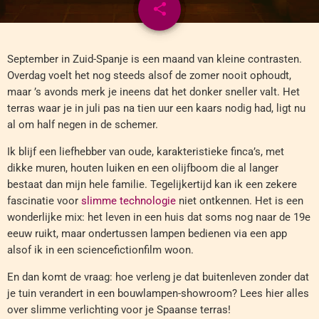
share
email
September in Zuid-Spanje is een maand van kleine contrasten.
Overdag voelt het nog steeds alsof de zomer nooit ophoudt,
maar ’s avonds merk je ineens dat het donker sneller valt. Het
terras waar je in juli pas na tien uur een kaars nodig had, ligt nu
al om half negen in de schemer.
Ik blijf een liefhebber van oude, karakteristieke finca’s, met
dikke muren, houten luiken en een olijfboom die al langer
bestaat dan mijn hele familie. Tegelijkertijd kan ik een zekere
fascinatie voor
slimme technologie
niet ontkennen. Het is een
wonderlijke mix: het leven in een huis dat soms nog naar de 19e
eeuw ruikt, maar ondertussen lampen bedienen via een app
alsof ik in een sciencefictionfilm woon.
En dan komt de vraag: hoe verleng je dat buitenleven zonder dat
je tuin verandert in een bouwlampen-showroom? Lees hier alles
over slimme verlichting voor je Spaanse terras!