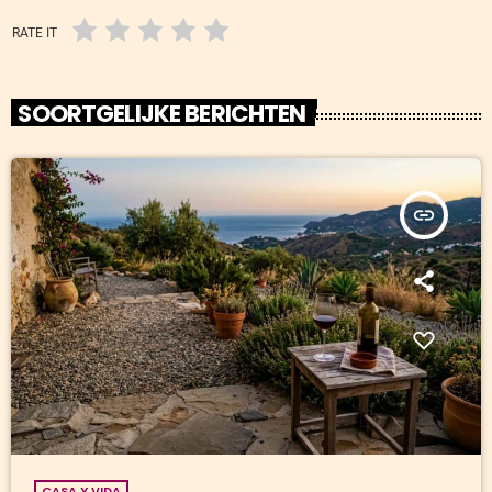
RATE IT
SOORTGELIJKE BERICHTEN
insert_link
CASA Y VIDA