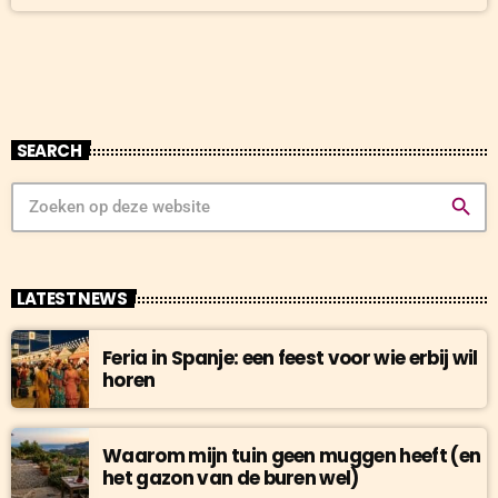
SEARCH
search
LATEST NEWS
Feria in Spanje: een feest voor wie erbij wil
horen
Waarom mijn tuin geen muggen heeft (en
het gazon van de buren wel)