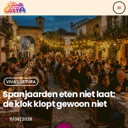
menu
VIVA CULTURA
Spanjaarden eten niet laat:
de klok klopt gewoon niet
11/06/2026
today