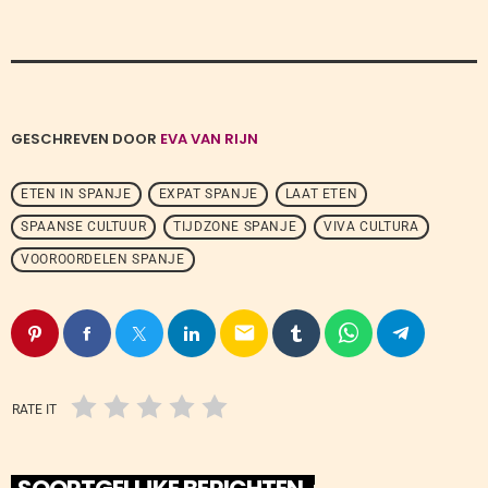
GESCHREVEN DOOR
EVA VAN RIJN
ETEN IN SPANJE
EXPAT SPANJE
LAAT ETEN
SPAANSE CULTUUR
TIJDZONE SPANJE
VIVA CULTURA
VOOROORDELEN SPANJE
email
RATE IT