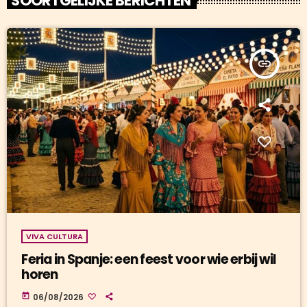
SOORTGELIJKE BERICHTEN
insert_link
VIVA CULTURA
Feria in Spanje: een feest voor wie erbij wil
horen
today
06/08/2026