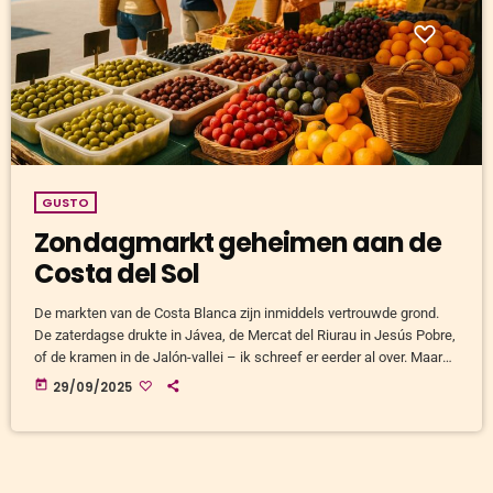
GUSTO
Zondagmarkt geheimen aan de
Costa del Sol
De markten van de Costa Blanca zijn inmiddels vertrouwde grond.
De zaterdagse drukte in Jávea, de Mercat del Riurau in Jesús Pobre,
of de kramen in de Jalón-vallei – ik schreef er eerder al over. Maar
hoe zou dat verder naar het zuiden zijn? Toen ik een weekend bij
today
29/09/2025
Lucas op bezoek was, in zijn finca net buiten Málaga, kreeg ik de
kans om het zelf te ervaren. Een zondagmarkt […]