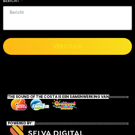
BERICHT
VERSTUUR
THE SOUND OF THE COSTA IS EEN SAMENWERKING VAN
POWERED BY: