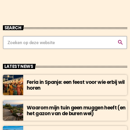
SEARCH
search
LATEST NEWS
Feria in Spanje: een feest voor wie erbij wil
horen
Waarom mijn tuin geen muggen heeft (en
het gazon van de buren wel)