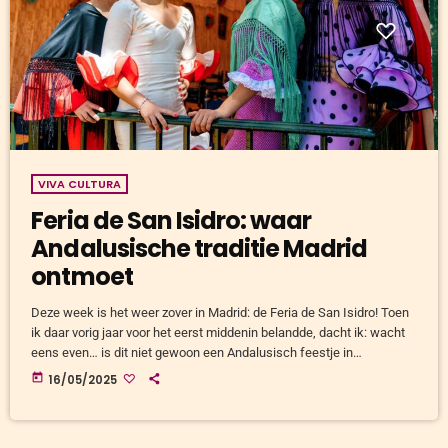
VIVA CULTURA
Feria de San Isidro: waar
Andalusische traditie Madrid
ontmoet
Deze week is het weer zover in Madrid: de Feria de San Isidro! Toen
ik daar vorig jaar voor het eerst middenin belandde, dacht ik: wacht
eens even… is dit niet gewoon een Andalusisch feestje in
vermomming? En ja, we duiken deze maand even het Spaanse
today
16/05/2025
binnenland in. Na mijn verhaal over de Cruces de Mayo in Cordoba,
gaat dit verhaal over een feest in de Spaanse hoofdstad. Er waren
[…]