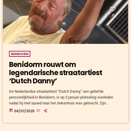
BENIDORM
Benidorm rouwt om
legendarische straatartiest
‘Dutch Danny’
De Nederlandse straatartiest “Dutch Danny,” een geliefde
persoonlijkheid in Benidorm, is op 2 januari plotseling overleden
nadat hij met spoed naar het ziekenhuis was gebracht. Zijn
overlijden heeft een golf van verdriet en respect teweeggebracht
today
06/01/2025
binnen zowel de lokale gemeenschap als onder expats en toeristen.
Danny, bekend om zijn optredens met een ukulele en zijn unieke,
soms excentrieke persoonlijkheid, bracht jarenlang vreugde aan