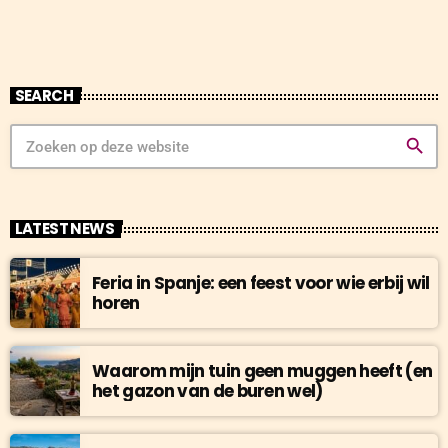
velen. Hij leefde op straat en koos […]
SEARCH
search
LATEST NEWS
Feria in Spanje: een feest voor wie erbij wil
horen
Waarom mijn tuin geen muggen heeft (en
het gazon van de buren wel)