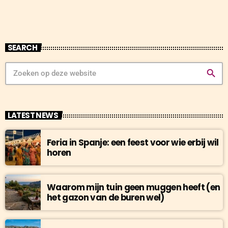
SEARCH
search
LATEST NEWS
Feria in Spanje: een feest voor wie erbij wil
horen
Waarom mijn tuin geen muggen heeft (en
het gazon van de buren wel)