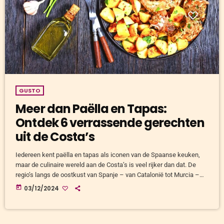
GUSTO
Meer dan Paëlla en Tapas:
Ontdek 6 verrassende gerechten
uit de Costa’s
Iedereen kent paëlla en tapas als iconen van de Spaanse keuken,
maar de culinaire wereld aan de Costa’s is veel rijker dan dat. De
regio’s langs de oostkust van Spanje – van Catalonië tot Murcia –
bieden een schat aan unieke gerechten, elk met een eigen verhaal.
today
03/12/2024
In dit artikel nemen we je mee langs zes heerlijke gerechten die je
laten proeven van de echte Costa-smaken. Of je nu een […]