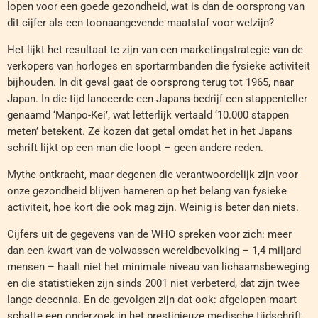
lopen voor een goede gezondheid, wat is dan de oorsprong van
dit cijfer als een toonaangevende maatstaf voor welzijn?
Het lijkt het resultaat te zijn van een marketingstrategie van de
verkopers van horloges en sportarmbanden die fysieke activiteit
bijhouden. In dit geval gaat de oorsprong terug tot 1965, naar
Japan. In die tijd lanceerde een Japans bedrijf een stappenteller
genaamd ‘Manpo-Kei’, wat letterlijk vertaald ‘10.000 stappen
meten’ betekent. Ze kozen dat getal omdat het in het Japans
schrift lijkt op een man die loopt – geen andere reden.
Mythe ontkracht, maar degenen die verantwoordelijk zijn voor
onze gezondheid blijven hameren op het belang van fysieke
activiteit, hoe kort die ook mag zijn. Weinig is beter dan niets.
Cijfers uit de gegevens van de WHO spreken voor zich: meer
dan een kwart van de volwassen wereldbevolking – 1,4 miljard
mensen – haalt niet het minimale niveau van lichaamsbeweging
en die statistieken zijn sinds 2001 niet verbeterd, dat zijn twee
lange decennia. En de gevolgen zijn dat ook: afgelopen maart
schatte een onderzoek in het prestigieuze medische tijdschrift