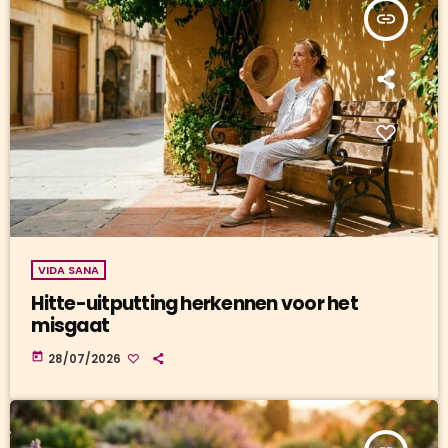
insert_link
VIDA SANA
Hitte-uitputting herkennen voor het
misgaat
today
28/07/2026