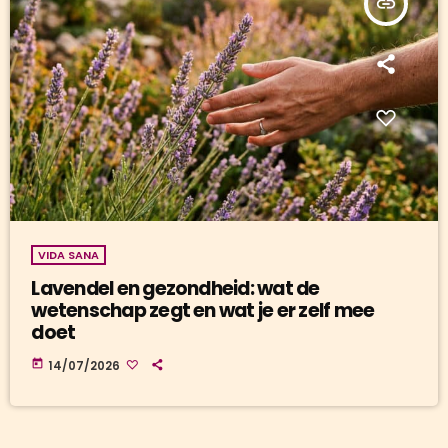
insert_link
VIDA SANA
Lavendel en gezondheid: wat de
wetenschap zegt en wat je er zelf mee
doet
today
14/07/2026