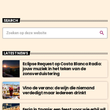
SEARCH
search
LATEST NEWS
Eclipse Request op Costa Blanca Radio:
jouw muziek in het teken van de
zonsverduistering
Vino de verano: de wijn die niemand
verdedigt maar iedereen drinkt
Feria in Spanje: een feest voor wie erbij wil