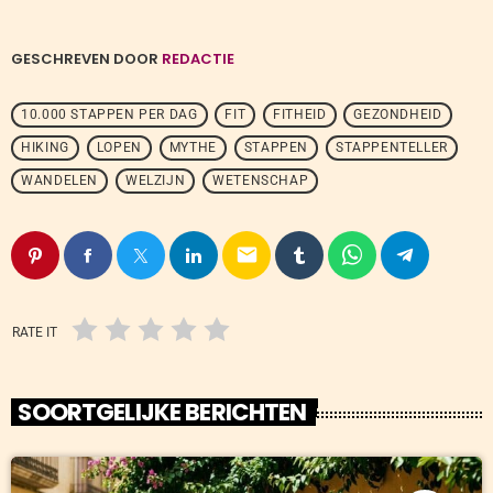
GESCHREVEN DOOR
REDACTIE
10.000 STAPPEN PER DAG
FIT
FITHEID
GEZONDHEID
HIKING
LOPEN
MYTHE
STAPPEN
STAPPENTELLER
WANDELEN
WELZIJN
WETENSCHAP
email
RATE IT
SOORTGELIJKE BERICHTEN