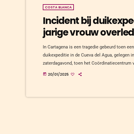
COSTA BLANCA
Incident bij duikexp
jarige vrouw overle
In Cartagena is een tragedie gebeurd toen een 
duikexpeditie in de Cueva del Agua, gelegen in
zaterdagavond, toen het Coördinatiecentrum v
noodoproep ontving. De beller, die zich bij de
20/01/2025
today
duikpartner vermist was en mogelijk in gevaar 