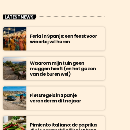
LATEST NEWS
Feria in Spanje: een feest voor
wie erbij wil horen
Waarom mijn tuin geen
muggen heeft (en het gazon
van de buren wel)
Fietsregels in Spanje
veranderen dit najaar
Pimiento italiano: de paprika