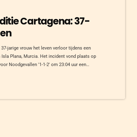
editie Cartagena: 37-
den
37-jarige vrouw het leven verloor tijdens een
 Isla Plana, Murcia. Het incident vond plaats op
oor Noodgevallen '1-1-2' om 23:04 uur een
 ingang van de grot bevond, meldde dat zijn
verkeerde. In reactie op de […]