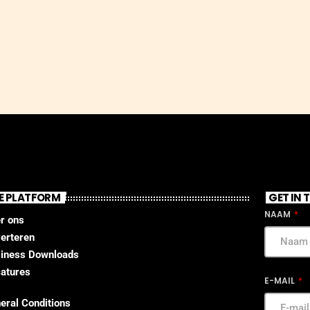
E PLATFORM
GET IN
NAAM
r ons
erteren
iness Downloads
atures
E-MAIL
eral Conditions