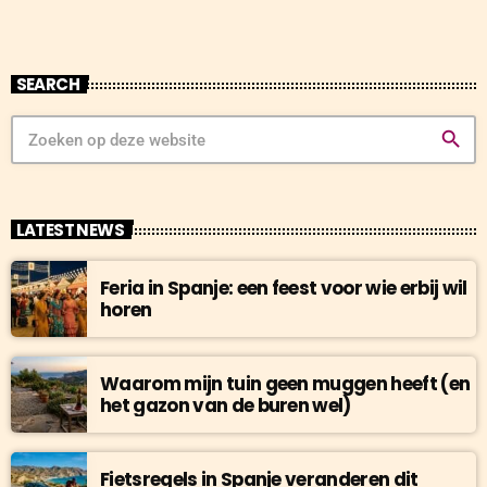
SEARCH
search
LATEST NEWS
Feria in Spanje: een feest voor wie erbij wil
horen
Waarom mijn tuin geen muggen heeft (en
het gazon van de buren wel)
Fietsregels in Spanje veranderen dit