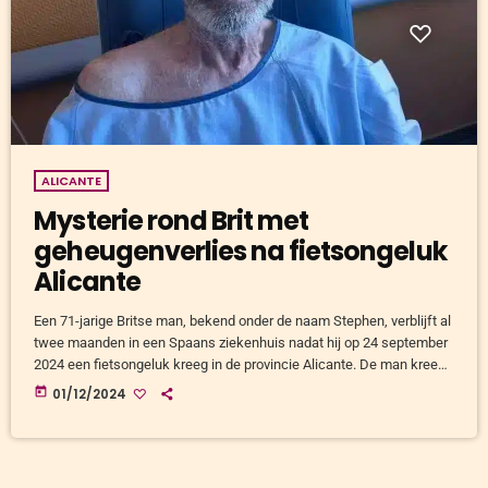
ALICANTE
Mysterie rond Brit met
geheugenverlies na fietsongeluk
Alicante
Een 71-jarige Britse man, bekend onder de naam Stephen, verblijft al
twee maanden in een Spaans ziekenhuis nadat hij op 24 september
2024 een fietsongeluk kreeg in de provincie Alicante. De man kreeg
een beroerte terwijl hij fietste in de buurt van San Fulgencio en La
today
01/12/2024
Marina. Hij werd opgenomen in het ziekenhuis van Torrevieja, waar
hij zonder herinnering aan zijn achternaam, woonplaats of
familieleden bijkwam. Identiteit Stephen heeft enkel […]