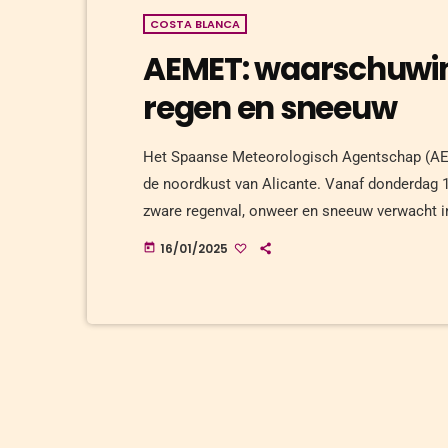
COSTA BLANCA
AEMET: waarschuwing
regen en sneeuw
Het Spaanse Meteorologisch Agentschap (AE
de noordkust van Alicante. Vanaf donderdag 16
zware regenval, onweer en sneeuw verwacht in
Tot 20 mm neerslag per uur en 60 mm in 12 u
16/01/2025
today
kleine hagel. Sneeuw: Het sneeuwniveau ligt 