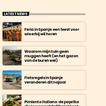
LATEST NEWS
Feria in Spanje: een feest voor
wie erbij wil horen
Waarom mijn tuin geen
muggen heeft (en het gazon
van de buren wel)
Fietsregels in Spanje
veranderen dit najaar
Pimiento italiano: de paprika