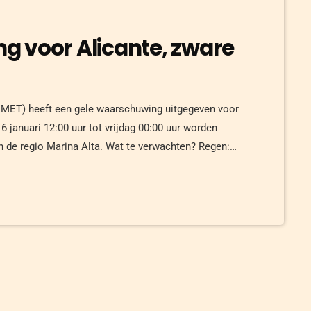
 voor Alicante, zware
MET) heeft een gele waarschuwing uitgegeven voor
 januari 12:00 uur tot vrijdag 00:00 uur worden
 de regio Marina Alta. Wat te verwachten? Regen:
ur. Onweer en hagel: Buien kunnen gepaard gaan met
tussen 900-1100 meter, […]