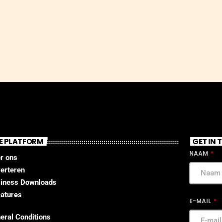
E PLATFORM
GET IN
NAAM
r ons
erteren
iness Downloads
atures
E-MAIL
eral Conditions