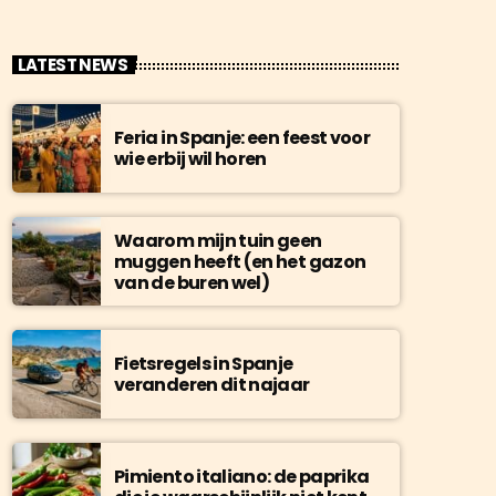
LATEST NEWS
Feria in Spanje: een feest voor
wie erbij wil horen
Waarom mijn tuin geen
muggen heeft (en het gazon
van de buren wel)
Fietsregels in Spanje
veranderen dit najaar
Pimiento italiano: de paprika