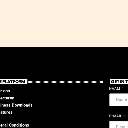
E PLATFORM
GET IN
NAAM
r ons
erteren
iness Downloads
atures
E-MAIL
eral Conditions