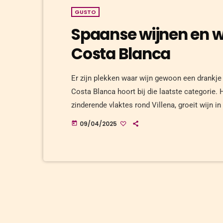
GUSTO
Spaanse wijnen en w
Costa Blanca
Er zijn plekken waar wijn gewoon een drankje
Costa Blanca hoort bij die laatste categorie. 
zinderende vlaktes rond Villena, groeit wijn 
maar eerlijke druiven, gedreven wijnmakers en 
09/04/2025
today
gezicht ziet. Hoog tijd voor een […]