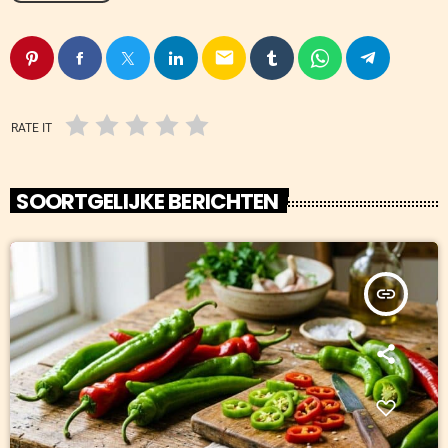
email
RATE IT
SOORTGELIJKE BERICHTEN
insert_link