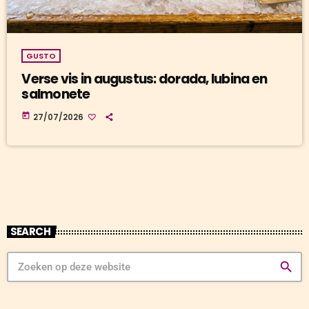
GUSTO
Verse vis in augustus: dorada, lubina en
salmonete
today
27/07/2026
SEARCH
search