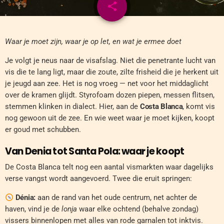
share
email
Waar je moet zijn, waar je op let, en wat je ermee doet
Je volgt je neus naar de visafslag. Niet die penetrante lucht van
vis die te lang ligt, maar die zoute, zilte frisheid die je herkent uit
je jeugd aan zee. Het is nog vroeg — net voor het middaglicht
over de kramen glijdt. Styrofoam dozen piepen, messen flitsen,
stemmen klinken in dialect. Hier, aan de
Costa Blanca
, komt vis
nog gewoon uit de zee. En wie weet waar je moet kijken, koopt
er goud met schubben.
Van Denia tot Santa Pola: waar je koopt
De Costa Blanca telt nog een aantal vismarkten waar dagelijks
verse vangst wordt aangevoerd. Twee die eruit springen:
Dénia:
aan de rand van het oude centrum, net achter de
haven, vind je de
lonja
waar elke ochtend (behalve zondag)
vissers binnenlopen met alles van rode garnalen tot inktvis.