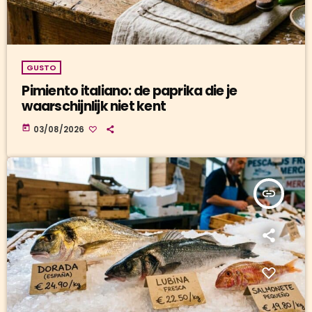
GUSTO
Pimiento italiano: de paprika die je
waarschijnlijk niet kent
today
03/08/2026
insert_link