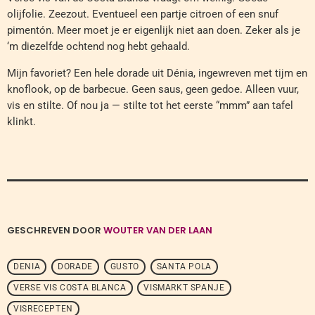
olijfolie. Zeezout. Eventueel een partje citroen of een snuf
pimentón. Meer moet je er eigenlijk niet aan doen. Zeker als je
‘m diezelfde ochtend nog hebt gehaald.
Mijn favoriet? Een hele dorade uit Dénia, ingewreven met tijm en
knoflook, op de barbecue. Geen saus, geen gedoe. Alleen vuur,
vis en stilte. Of nou ja — stilte tot het eerste “mmm” aan tafel
klinkt.
GESCHREVEN DOOR
WOUTER VAN DER LAAN
DENIA
DORADE
GUSTO
SANTA POLA
VERSE VIS COSTA BLANCA
VISMARKT SPANJE
VISRECEPTEN