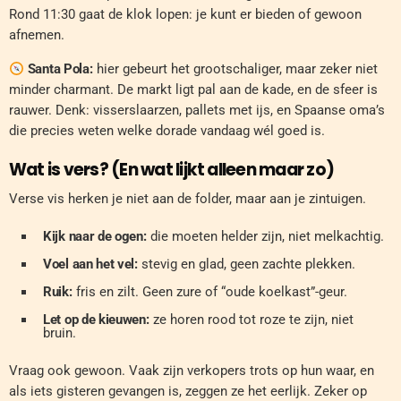
Rond 11:30 gaat de klok lopen: je kunt er bieden of gewoon
afnemen.
Santa Pola:
hier gebeurt het grootschaliger, maar zeker niet
minder charmant. De markt ligt pal aan de kade, en de sfeer is
rauwer. Denk: visserslaarzen, pallets met ijs, en Spaanse oma’s
die precies weten welke dorade vandaag wél goed is.
Wat is vers? (En wat lijkt alleen maar zo)
Verse vis herken je niet aan de folder, maar aan je zintuigen.
Kijk naar de ogen:
die moeten helder zijn, niet melkachtig.
Voel aan het vel:
stevig en glad, geen zachte plekken.
Ruik:
fris en zilt. Geen zure of “oude koelkast”-geur.
Let op de kieuwen:
ze horen rood tot roze te zijn, niet
bruin.
Vraag ook gewoon. Vaak zijn verkopers trots op hun waar, en
als iets gisteren gevangen is, zeggen ze het eerlijk. Zeker op