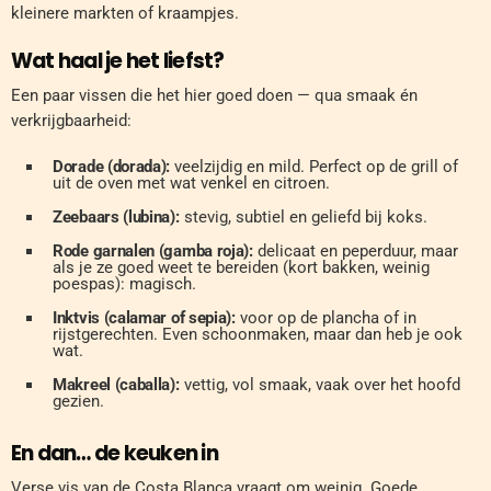
kleinere markten of kraampjes.
Wat haal je het liefst?
Een paar vissen die het hier goed doen — qua smaak én
verkrijgbaarheid:
Dorade (dorada):
veelzijdig en mild. Perfect op de grill of
uit de oven met wat venkel en citroen.
Zeebaars (lubina):
stevig, subtiel en geliefd bij koks.
Rode garnalen (gamba roja):
delicaat en peperduur, maar
als je ze goed weet te bereiden (kort bakken, weinig
poespas): magisch.
Inktvis (calamar of sepia):
voor op de plancha of in
rijstgerechten. Even schoonmaken, maar dan heb je ook
wat.
Makreel (caballa):
vettig, vol smaak, vaak over het hoofd
gezien.
En dan… de keuken in
Verse vis van de Costa Blanca vraagt om weinig. Goede